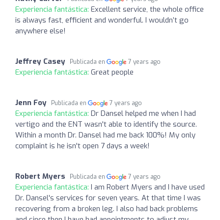
Experiencia fantástica:
Excellent service, the whole office
is always fast, efficient and wonderful. I wouldn’t go
anywhere else!
Jeffrey Casey
Publicada en
7 years ago
Experiencia fantástica:
Great people
Jenn Foy
Publicada en
7 years ago
Experiencia fantástica:
Dr Dansel helped me when I had
vertigo and the ENT wasn't able to identify the source.
Within a month Dr. Dansel had me back 100%! My only
complaint is he isn't open 7 days a week!
Robert Myers
Publicada en
7 years ago
Experiencia fantástica:
I am Robert Myers and I have used
Dr. Dansel's services for seven years. At that time I was
recovering from a broken leg. I also had back problems
and since then I have had appointments to adjust my