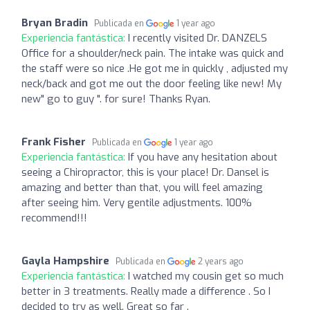
Bryan Bradin
Publicada en
1 year ago
Experiencia fantástica:
I recently visited Dr. DANZELS
Office for a shoulder/neck pain. The intake was quick and
the staff were so nice .He got me in quickly , adjusted my
neck/back and got me out the door feeling like new! My
new" go to guy ". for sure! Thanks Ryan.
Frank Fisher
Publicada en
1 year ago
Experiencia fantástica:
If you have any hesitation about
seeing a Chiropractor, this is your place! Dr. Dansel is
amazing and better than that, you will feel amazing
after seeing him. Very gentile adjustments. 100%
recommend!!!
Gayla Hampshire
Publicada en
2 years ago
Experiencia fantástica:
I watched my cousin get so much
better in 3 treatments. Really made a difference . So I
decided to try as well. Great so far .