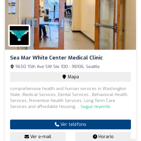
Sea Mar White Center Medical Clinic
9650 15th Ave SW Ste 100 - 98106, Seattle
Mapa
comprehensive health and human services in Washington
State. Medical Services, Dental Services , Behavioral Health
Services, Preventive Health Services, Long Term Care
Services and affordable Housing ...
Seguir leyendo
Ver teléfono
Ver e-mail
Horario