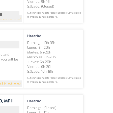
Viernes: 9h-16h
Sábado: (closed)
El horario podría estar desactualizado. Contacta con
il
la empresa para comprobarlo.
.7
(65 opiniones)
Horario:
Domingo: 10h-18h
Lunes: 6h-20h
Martes: 6h-20h
rs and
Miércoles: 6h-20h
 you will be
Jueves: 6h-20h
Viernes: 6h-20h
Sábado: 10h-18h
El horario podría estar desactualizado. Contacta con
la empresa para comprobarlo.
4.9
(41 opiniones)
MD, MPH
Horario:
Domingo: (closed)
Lunes: 8h-17h