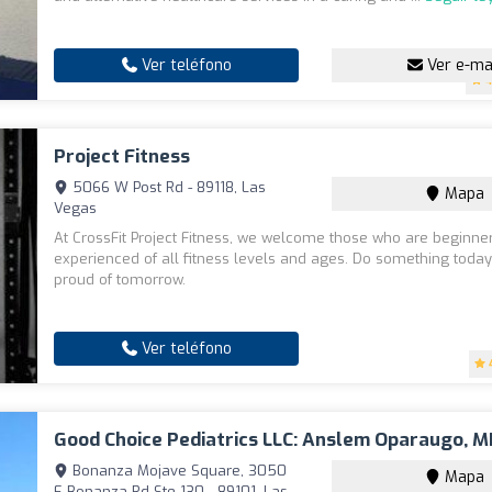
Ver teléfono
Ver e-ma
4
Project Fitness
5066 W Post Rd - 89118, Las
Mapa
Vegas
At CrossFit Project Fitness, we welcome those who are beginne
experienced of all fitness levels and ages. Do something today
proud of tomorrow.
Ver teléfono
Good Choice Pediatrics LLC: Anslem Oparaugo, 
Bonanza Mojave Square, 3050
Mapa
E Bonanza Rd Ste 130 - 89101, Las