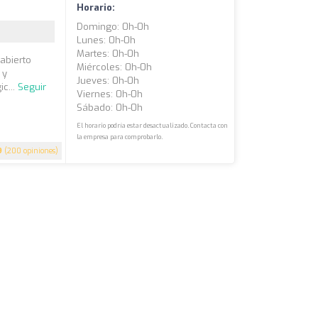
Horario:
Domingo: 0h-0h
Lunes: 0h-0h
Martes: 0h-0h
 abierto
Miércoles: 0h-0h
 y
Jueves: 0h-0h
c...
Seguir
Viernes: 0h-0h
Sábado: 0h-0h
El horario podría estar desactualizado. Contacta con
la empresa para comprobarlo.
9
(200 opiniones)