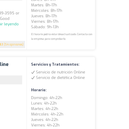
Martes: 8h-17h
Miércoles: 8h-17h
389-3595 or
Jueves: 8h-17h
: Good
Viernes: 8h-17h
ir leyendo
Sábado: 9h-13h
El horario podría estar desactualizado. Contacta con
la empresa para comprobarlo.
3.1
(54 opiniones)
line
Servicios y Tratamientos:
Servicio de nutrición Online
Servicio de dietética Online
Horario:
Domingo: 4h-22h
Lunes: 4h-22h
Martes: 4h-22h
Miércoles: 4h-22h
Jueves: 4h-22h
Viernes: 4h-22h