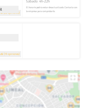
Sábado: 4h-22h
El horario podría estar desactualizado. Contacta con
il
la empresa para comprobarlo.
4.6
(22 opiniones)
4.6
(19 opiniones)