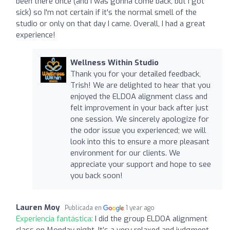
been there once (and I was gonna come back, but I got
sick) so I'm not certain if it's the normal smell of the
studio or only on that day I came. Overall, I had a great
experience!
Wellness Within Studio
Thank you for your detailed feedback,
Trish! We are delighted to hear that you
enjoyed the ELDOA alignment class and
felt improvement in your back after just
one session. We sincerely apologize for
the odor issue you experienced; we will
look into this to ensure a more pleasant
environment for our clients. We
appreciate your support and hope to see
you back soon!
Lauren Moy
Publicada en
1 year ago
Experiencia fantástica:
I did the group ELDOA alignment
class on Monday night. It’s a very relaxed and judgment