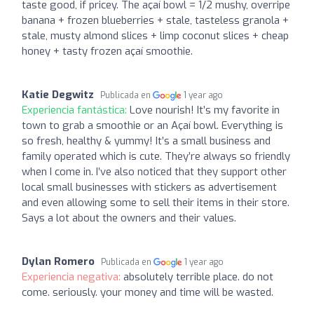
taste good, if pricey. The açaí bowl = 1/2 mushy, overripe
banana + frozen blueberries + stale, tasteless granola +
stale, musty almond slices + limp coconut slices + cheap
honey + tasty frozen açaí smoothie.
Katie Degwitz
Publicada en
1 year ago
Experiencia fantástica:
Love nourish! It’s my favorite in
town to grab a smoothie or an Açaí bowl. Everything is
so fresh, healthy & yummy! It’s a small business and
family operated which is cute. They’re always so friendly
when I come in. I’ve also noticed that they support other
local small businesses with stickers as advertisement
and even allowing some to sell their items in their store.
Says a lot about the owners and their values.
Dylan Romero
Publicada en
1 year ago
Experiencia negativa:
absolutely terrible place. do not
come. seriously. your money and time will be wasted.