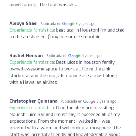
unwelcoming. The food was ok…
Alexys Shae
Publicada en
3 years ago
Experiencia fantástica:
best açaí in Houston! I’m addicted
to the ah-shae-ee :)) my ride or die smoothie
Rachel Henson
Publicada en
3 years ago
Experiencia fantástica:
Best juices in houston family
owned awesome space to work at. I love the pink
starburst, and the magic lemonade are a must along
with a Hawaiian airlines
Christopher Quintana
Publicada en
3 years ago
Experiencia fantástica:
I had the pleasure of visiting
Nourish Juice Bar and I must say, it exceeded all of my
expectations. From the moment I walked in, I was
greeted with a warm and welcoming atmosphere. The
staff was incredibly friendly and knowledgeable about