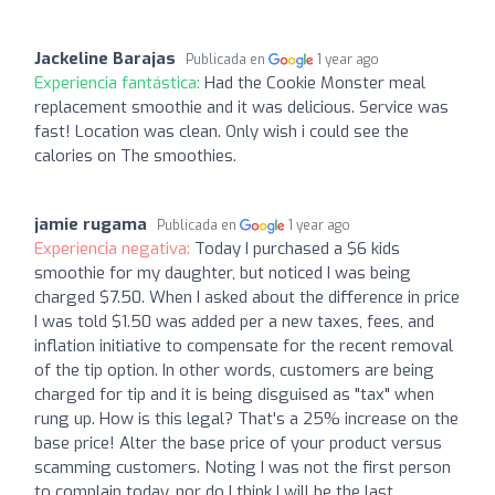
Jackeline Barajas
Publicada en
1 year ago
Experiencia fantástica:
Had the Cookie Monster meal
replacement smoothie and it was delicious. Service was
fast! Location was clean. Only wish i could see the
calories on The smoothies.
jamie rugama
Publicada en
1 year ago
Experiencia negativa:
Today I purchased a $6 kids
smoothie for my daughter, but noticed I was being
charged $7.50. When I asked about the difference in price
I was told $1.50 was added per a new taxes, fees, and
inflation initiative to compensate for the recent removal
of the tip option. In other words, customers are being
charged for tip and it is being disguised as "tax" when
rung up. How is this legal? That's a 25% increase on the
base price! Alter the base price of your product versus
scamming customers. Noting I was not the first person
to complain today, nor do I think I will be the last.