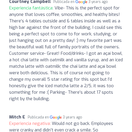
Courtney Campbell
Publicada en
3 years ago
Experiencia fantástica:
Vibe- This is the perfect spot for
anyone that loves coffee, smoothies, and healthy bites!
There’s 4 tables outside and 6 tables inside as well as a
high bar against the front of the building. I could see this
being a perfect spot to come to for work, studying, or
just hanging out on a pretty day! :) my favorite part was
the beautiful wall full of family portraits of the owners.
Customer service- Great! Food/drinks- I got an açaí bowl,
a hot chai latte with oatmilk and vanilla syrup, and an iced
matcha latte with oatmilk; the chai latte and açaí bowl
were both delicious. This is of course not going to
change my overall 5 star rating for this spot but I’d
honestly give the iced matcha latte a 2/5, it was too
something for me :( Parking- There’s about 17 spots
right by the building.
Mitch E
Publicada en
3 years ago
Experiencia negativa:
Would not go back. Employees
were cranky and didn’t even crack a smile. So