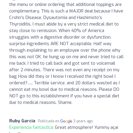
the menu or online ordering that additional toppings are
complimentary. This is such a MAJOR deal because I have
Crohn’s Disease, Dysautomia and Hashimoto’s
Thyroiditis. I must abide by a very strict medical diet to
stay close to remission. When 40% of America
struggles with a digestive disorder or dysfunction,
surprise ingredients ARE NOT acceptable. Half way
through explaining to an employee over the phone why
this was not OK, he hung up on me and never tried to call
me back. I tried to call back and got sent to voicemail
after 2 minutes. There was not even any receipt on my
bag How did they or I know I received the right bowl I
ordered?….. Terrible service, and 20 dollars wasted as I
cannot eat my bowl due to medical reasons. Please DO
NOT go to this establishment if you have a special diet
due to medical reasons. Shame.
Ruby Garcia
Publicada en
3 years ago
Experiencia fantástica:
Great atmosphere! Yummy açaí