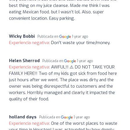
best thing on my juice cleanse. Made me think I was
eating Mexican food, but I wasn’t lol. Also, super
convenient location. Easy parking.
Wicky Bobbi
Publicada en
1 year ago
Experiencia negativa:
Don't waste your time/money.
Helen Sherrod
Publicada en
1 year ago
Experiencia negativa:
AWFUL!! ⚠️ DO NOT TAKE YOUR
FAMILY HERE!! Two of my kids got sick from food here
just hours after we went. The place was dirty and the
owner was being disrespectful to customers and the
workers. Horribly managed and clearly it impacted the
quality of their food.
holland days
Publicada en
1 year ago
Experiencia negativa:
One of the worst places to waste
your time in Houston! I was astounded by how deeply