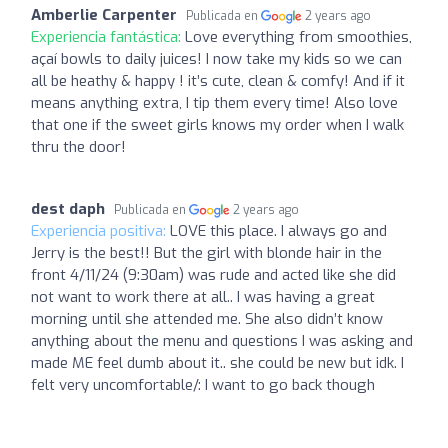
Amberlie Carpenter
Publicada en
2 years ago
Experiencia fantástica:
Love everything from smoothies,
açaí bowls to daily juices! I now take my kids so we can
all be heathy & happy ! it’s cute, clean & comfy! And if it
means anything extra, I tip them every time! Also love
that one if the sweet girls knows my order when I walk
thru the door!
dest daph
Publicada en
2 years ago
Experiencia positiva:
LOVE this place. I always go and
Jerry is the best!! But the girl with blonde hair in the
front 4/11/24 (9:30am) was rude and acted like she did
not want to work there at all.. I was having a great
morning until she attended me. She also didn’t know
anything about the menu and questions I was asking and
made ME feel dumb about it.. she could be new but idk. I
felt very uncomfortable/: I want to go back though