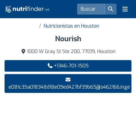
Nutricionistas en Houston
Nourish
1000 W Gray St Ste 200, 77019, Houston
+1346-701-1505
e081c35a018348d18e09ed427bf39b65@o462166.inge