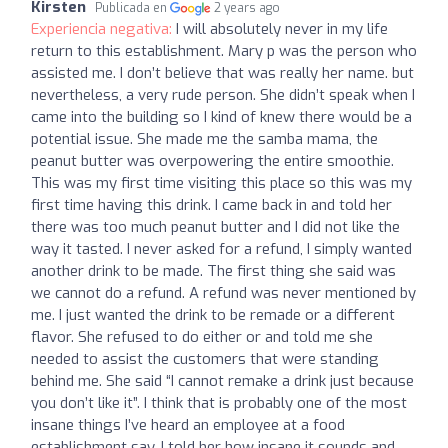
Kirsten
Publicada en
2 years ago
Experiencia negativa:
I will absolutely never in my life
return to this establishment. Mary p was the person who
assisted me. I don’t believe that was really her name. but
nevertheless, a very rude person. She didn’t speak when I
came into the building so I kind of knew there would be a
potential issue. She made me the samba mama, the
peanut butter was overpowering the entire smoothie.
This was my first time visiting this place so this was my
first time having this drink. I came back in and told her
there was too much peanut butter and I did not like the
way it tasted. I never asked for a refund, I simply wanted
another drink to be made. The first thing she said was
we cannot do a refund. A refund was never mentioned by
me. I just wanted the drink to be remade or a different
flavor. She refused to do either or and told me she
needed to assist the customers that were standing
behind me. She said “I cannot remake a drink just because
you don’t like it”. I think that is probably one of the most
insane things I’ve heard an employee at a food
establishment say. I told her how insane it sounds and